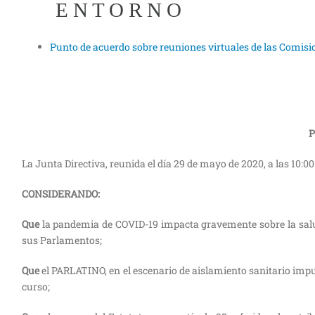
E N T O R N O
Punto de acuerdo sobre reuniones virtuales de las Comis
P
La Junta Directiva, reunida el día 29 de mayo de 2020, a las 1
CONSIDERANDO:
Que
la pandemia de COVID-19 impacta gravemente sobre la salud
sus Parlamentos;
Que
el PARLATINO, en el escenario de aislamiento sanitario impu
curso;