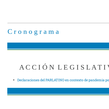
C r o n o g r a m a
A C C I Ó N L E G I S L A T I
Declaraciones del PARLATINO en contexto de pandemia p