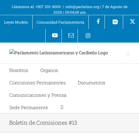
Llámenos al: +507 201-9000
|
info@parlatino.org
|
7 de Agosto de
2026
|
09:04:09 am
Leyes Modelo
Comunidad Parlamentaria
+
Nosotros
Órganos
Comisiones Permanentes
Documentos
Comunicaciones y Prensa
Sede Permanente
Boletin de Comisiones #13