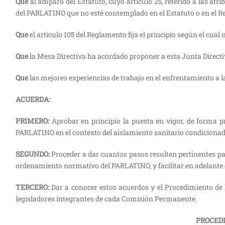
Que
al amparo del Estatuto, cuyo artículo 25, referido a las atr
del PARLATINO que no esté contemplado en el Estatuto o en el Re
Que
el artículo 105 del Reglamento fija el principio según el cu
Que
la Mesa Directiva ha acordado proponer a esta Junta Directi
Que
las mejores experiencias de trabajo en el enfrentamiento a 
ACUERDA:
PRIMERO:
Aprobar en principio la puesta en vigor, de forma pr
PARLATINO en el contexto del aislamiento sanitario condiciona
SEGUNDO:
Proceder a dar cuantos pasos resulten pertinentes para
ordenamiento normativo del PARLATINO, y facilitar en adelante 
TERCERO:
Dar a conocer estos acuerdos y el Procedimiento de 
legisladores integrantes de cada Comisión Permanente.
PROCEDI