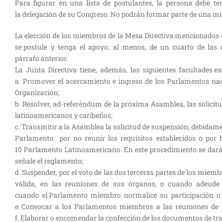
Para figurar en una lista de postulantes, la persona debe tener
la delegación de su Congreso. No podrán formar parte de una m
La elección de los miembros de la Mesa Directiva mencionados en
se postule y tenga el apoyo, al menos, de un cuarto de las
párrafo anterior.
La Junta Directiva tiene, además, las siguientes facultades ex
a. Promover el acercamiento e ingreso de los Parlamentos 
Organización;
b. Resolver, ad-referéndum de la próxima Asamblea, las solic
latinoamericanos y caribeños;
c. Transmitir a la Asamblea la solicitud de suspensión, debi
Parlamento por no reunir los requisitos establecidos o por h
10 Parlamento Latinoamericano. En este procedimiento se dará 
señale el reglamento;
d. Suspender, por el voto de las dos terceras partes de los miem
válida, en las reuniones de sus órganos, o cuando adeude
cuando el Parlamento miembro normalice su participación o h
e. Convocar a los Parlamentos miembros a las reuniones de 
f. Elaborar o encomendar la confección de los documentos de tra