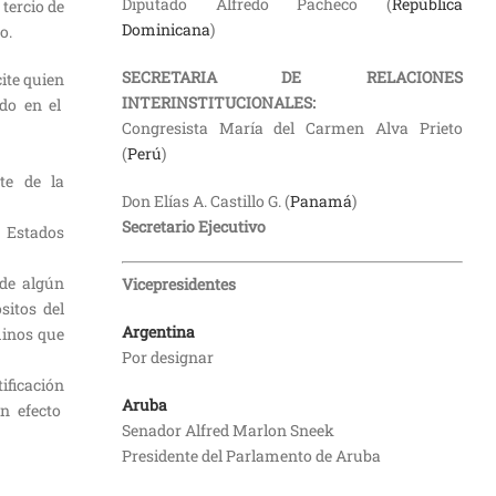
Diputado Alfredo Pacheco (
República
tercio de
Dominicana
)
o.
SECRETARIA DE RELACIONES
ite quien
INTERINSTITUCIONALES:
ido en el
Congresista María del Carmen Alva Prieto
(
Perú
)
rte de la
Don Elías A. Castillo G. (
Panamá
)
Secretario Ejecutivo
s Estados
 de algún
Vicepresidentes
sitos del
Argentina
minos que
Por designar
ificación
Aruba
n efecto
Senador Alfred Marlon Sneek
Presidente del Parlamento de Aruba