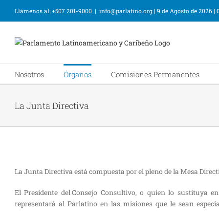
Llámenos al: +507 201-9000
|
info@parlatino.org
|
9 de Agosto de 2026
|
Nosotros
Órganos
Comisiones Permanentes
La Junta Directiva
La Junta Directiva está compuesta por el pleno de la Mesa Dire
El Presidente del Consejo Consultivo, o quien lo sustituya en s
representará al Parlatino en las misiones que le sean espec