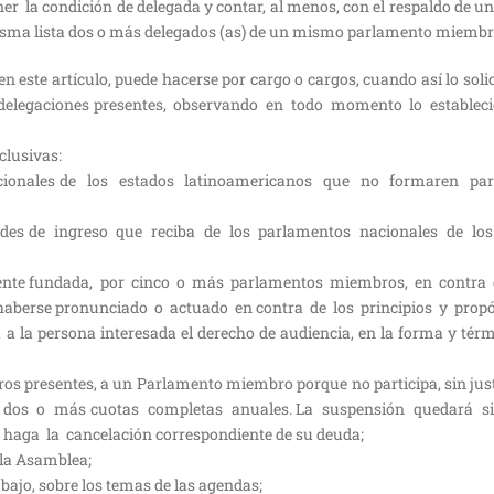
 la condición de delegada y contar, al menos, con el respaldo de un 
isma lista dos o más delegados (as) de un mismo parlamento miembr
 este artículo, puede hacerse por cargo o cargos, cuando así lo solic
 delegaciones presentes, observando en todo momento lo establec
clusivas:
nacionales de los estados latinoamericanos que no formaren pa
itudes de ingreso que reciba de los parlamentos nacionales de lo
damente fundada, por cinco o más parlamentos miembros, en contra
aberse pronunciado o actuado en contra de los principios y propó
a la persona interesada el derecho de audiencia, en la forma y tér
bros presentes, a un Parlamento miembro porque no participa, sin just
 dos o más cuotas completas anuales. La suspensión quedará si
aga la cancelación correspondiente de su deuda;
la Asamblea;
bajo, sobre los temas de las agendas;