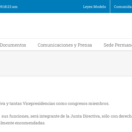
09:18:24 am
Leyes Modelo
Comunidad
Documentos
Comunicaciones y Prensa
Sede Perman
ctiva y tantas Vicepresidencias como congresos miembros.
us funciones, será integrante de la Junta Directiva, sólo con derecho
ialmente encomendadas.