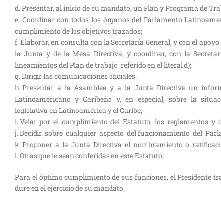
d. Presentar, al inicio de su mandato, un Plan y Programa de Tra
e. Coordinar con todos los órganos del Parlamento Latinoam
cumplimiento de los objetivos trazados;
f. Elaborar, en consulta con la Secretaría General, y con el ap
la Junta y de la Mesa Directiva; y coordinar, con la Secreta
lineamientos del Plan de trabajo referido en el literal d);
g. Dirigir las comunicaciones oficiales.
h. Presentar a la Asamblea y a la Junta Directiva un info
Latinoamericano y Caribeño y, en especial, sobre la situación
legislativa en Latinoamérica y el Caribe;
i. Velar por el cumplimiento del Estatuto, los reglamentos y d
j. Decidir sobre cualquier aspecto del funcionamiento del Parla
k. Proponer a la Junta Directiva el nombramiento o ratificació
l. Otras que le sean conferidas en este Estatuto;
Para el óptimo cumplimiento de sus funciones, el Presidente
dure en el ejercicio de su mandato.