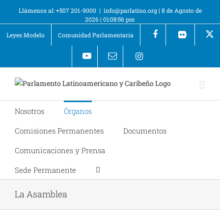
Llámenos al: +507 201-9000
|
info@parlatino.org
|
8 de Agosto de
2026
|
01:08:57 pm
Leyes Modelo
Comunidad Parlamentaria
+
Nosotros
Órganos
Comisiones Permanentes
Documentos
Comunicaciones y Prensa
Sede Permanente
La Asamblea