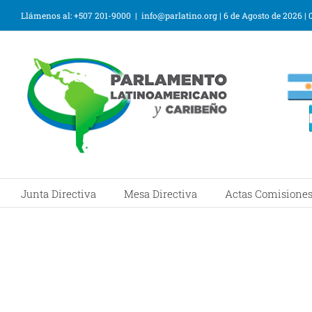
Llámenos al: +507 201-9000
|
info@parlatino.org
|
6 de Agosto de 2026
|
Junta Directiva
Mesa Directiva
Actas Comisione