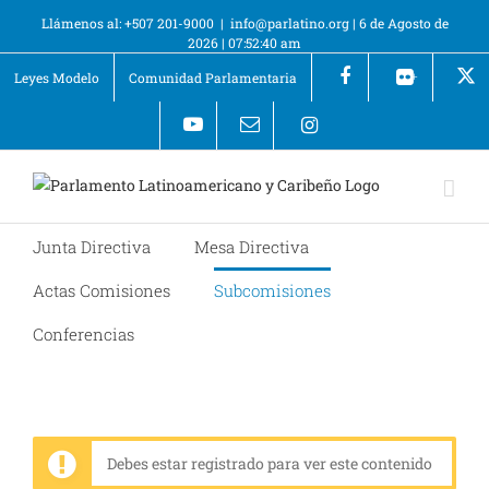
Llámenos al: +507 201-9000
|
info@parlatino.org
|
6 de Agosto de
2026
|
07:52:40 am
Leyes Modelo
Comunidad Parlamentaria
+
Junta Directiva
Mesa Directiva
Actas Comisiones
Subcomisiones
Conferencias
Debes estar registrado para ver este contenido