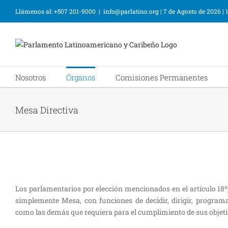
Llámenos al: +507 201-9000
|
info@parlatino.org
|
7 de Agosto de 2026
|
Nosotros
Órganos
Comisiones Permanentes
Mesa Directiva
Los parlamentarios por elección mencionados en el artículo 1
simplemente Mesa, con funciones de decidir, dirigir, programa
como las demás que requiera para el cumplimiento de sus objetiv