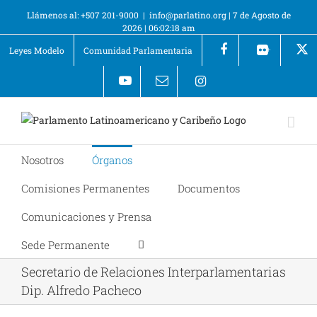
Llámenos al: +507 201-9000
|
info@parlatino.org
|
7 de Agosto de
2026
|
06:02:18 am
Leyes Modelo
Comunidad Parlamentaria
+
Nosotros
Órganos
Comisiones Permanentes
Documentos
Comunicaciones y Prensa
Sede Permanente
Secretario de Relaciones Interparlamentarias
Dip. Alfredo Pacheco