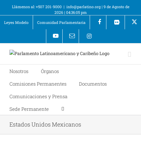
Llámenos al: +507 201-9000
|
info@parlatino.org
|
9 de Agosto de
2026
|
04:36:05 pm
Leyes Modelo
Comunidad Parlamentaria
+
Nosotros
Órganos
Comisiones Permanentes
Documentos
Comunicaciones y Prensa
Sede Permanente
Estados Unidos Mexicanos