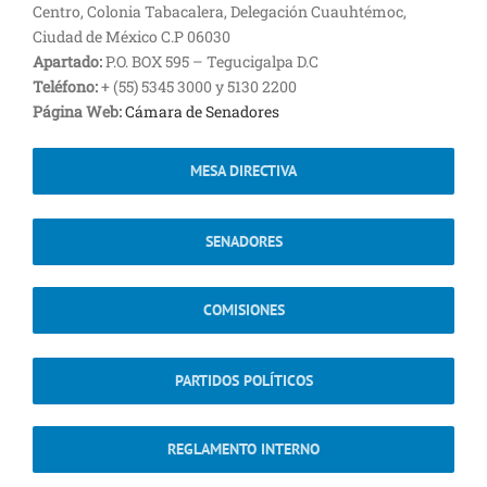
Centro, Colonia Tabacalera, Delegación Cuauhtémoc,
Ciudad de México C.P 06030
Apartado:
P.O. BOX 595 – Tegucigalpa D.C
Teléfono:
+ (55) 5345 3000 y 5130 2200
Página Web:
Cámara de Senadores
MESA DIRECTIVA
SENADORES
COMISIONES
PARTIDOS POLÍTICOS
REGLAMENTO INTERNO