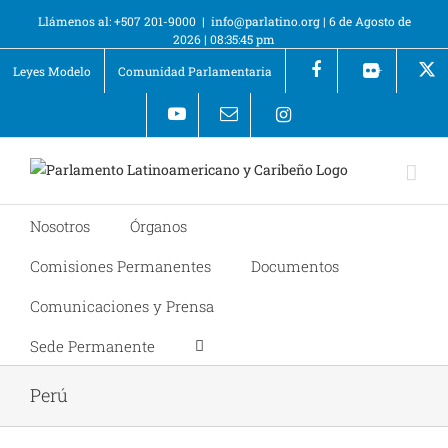
Llámenos al: +507 201-9000
|
info@parlatino.org
|
6 de Agosto de
2026
|
08:35:45 pm
Leyes Modelo
Comunidad Parlamentaria
+
Nosotros
Órganos
Comisiones Permanentes
Documentos
Comunicaciones y Prensa
Sede Permanente
Perú