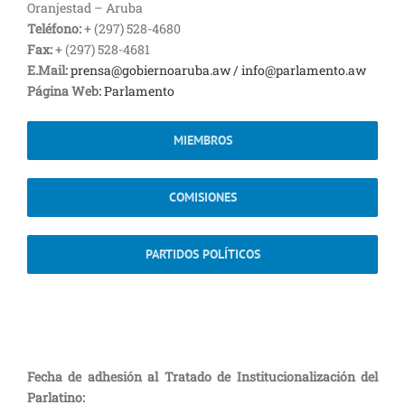
Oranjestad – Aruba
Teléfono:
+ (297) 528-4680
Fax:
+ (297) 528-4681
E.Mail:
prensa@gobiernoaruba.aw /
info@parlamento.aw
Página Web:
Parlamento
MIEMBROS
COMISIONES
PARTIDOS POLÍTICOS
Fecha de adhesión al Tratado de Institucionalización del
Parlatino: