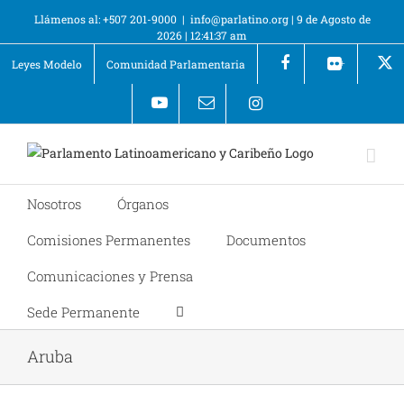
Llámenos al: +507 201-9000
|
info@parlatino.org
|
9 de Agosto de
2026
|
12:41:37 am
Leyes Modelo
Comunidad Parlamentaria
+
Nosotros
Órganos
Comisiones Permanentes
Documentos
Comunicaciones y Prensa
Sede Permanente
Aruba