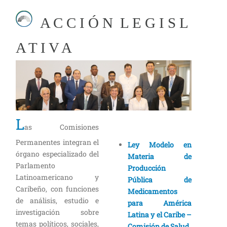
A C C I Ó N L E G I S L
A T I V A
L
as Comisiones
Permanentes integran el
Ley Modelo en
órgano especializado del
Materia de
Parlamento
Producción
Latinoamericano y
Pública de
Caribeño, con funciones
Medicamentos
de análisis, estudio e
para América
investigación sobre
Latina y el Caribe –
temas políticos, sociales,
Comisión de Salud