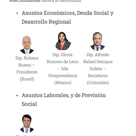
#deComisiones
reitera la bienvenida.
Asuntos Económicos, Deuda Social y
Desarrollo Regional
Dip. Gloria
Dip. Alfredo
Dip. Rubens
Romero de León
Rafael Deluque
Bueno –
– 2da
Zuleta –
Presidente
Vicepresidenta
Secretario
(Brasil)
(México)
(Colombia)
Asuntos Laborales, y de Previsión
Social