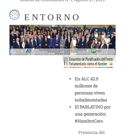
E N T O R N O
En ALC 42.5
millones de
personas viven
subalimentadas
El PARLATINO por
una generación
#HambreCero
Presencia del