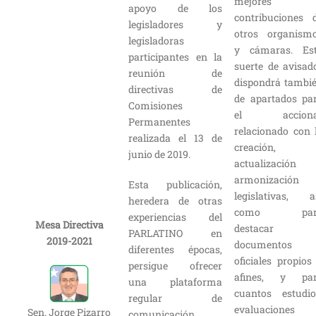
mejores
apoyo de los
contribuciones 
legisladores y
otros organism
legisladoras
y cámaras. Es
participantes en la
suerte de avisad
reunión de
dispondrá tambi
directivas de
de apartados pa
Comisiones
el acciona
Permanentes
relacionado con 
realizada el 13 de
creación,
junio de 2019.
actualización
armonización
Esta publicación,
legislativas, a
heredera de otras
como par
experiencias del
Mesa Directiva
destacar
PARLATINO en
2019-2021
documentos
diferentes épocas,
oficiales propios
persigue ofrecer
afines, y pa
una plataforma
cuantos estudio
regular de
evaluaciones
Sen. Jorge Pizarro
comunicación