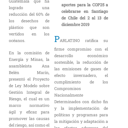
Guatemala que ha
aportes para la COP25 a
logrado una
celebrarse en Santiago
reducción del 60% de
de Chile del 2 al 13 de
los desechos de
diciembre 2019
plástico que son
vertidos en los
P
ARLATINO ratifica su
océanos.
firme compromiso con el
En la comisión de
desarrollo económico
Energía y Minas, la
sostenible, la reducción de
asambleísta Ana
las emisiones de gases de
Belén Marín,
efecto invernadero, el
presentó el Proyecto
cumplimiento de los
de Ley Modelo sobre
Compromisos
Gestión Integral de
Nacionalmente
Riesgo, el cual es un
Determinados con dicho fin
marco normativo
y la implementación de
ágil y eficaz para
políticas y programas para
promover las causas
la mitigación y adaptación a
del riesgo, así como el
los efectos adversos del