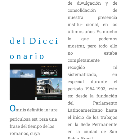
de divulgación y de
consolidación de
nuestra presencia
institu- cional, en los
últimos años. Es mucho
d e l D i c c i
lo que podemos
mostrar, pero todo ello
no estaba
o n a r i o
completamente
recogido ni
sistematizado, en
especial durante el
período 1964-1993, esto
es: desde la fundación
del Parlamento
O
mnis definitio in jure
Latinoamericano hasta
el inicio de los trabajos
periculosa est, reza una
en la Sede Permanente
frase del tiempo de los
en la ciudad de San
romanos, cuya
Pablo, Brasil.