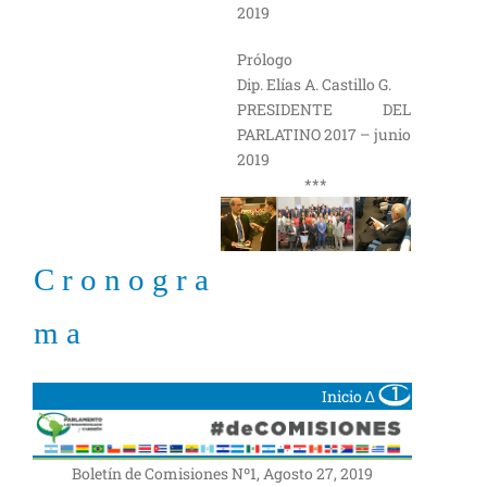
2019
Prólogo
Dip. Elías A. Castillo G.
PRESIDENTE DEL
PARLATINO 2017 – junio
2019
***
C r o n o g r a
m a
Inicio ∆
Boletín de Comisiones Nº1, Agosto 27, 2019