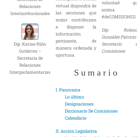
voluntad qu
virtual dispondrá de
Relaciones
anima 
las secciones que
Interinstitucionales
#deCOMISIONES.
mejor contribuyan
a disponer la
Dip. Roland
información
González Patricio
pertinente, de
Dip. Karine Niño
Secretario 
manera ordenada y
Gutiérrez –
Comisiones
oportuna.
Secretaria de
Relaciones
S u m a r i o
Interparlamentarias
I. Panorama
Lo último
Designaciones
Diccionario De Comisiones
Calendario
II. Acción Legislativa