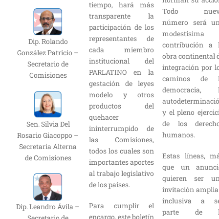
tiempo, hará más
Todo nuev
transparente la
número será u
participación de los
modestísima
representantes de
Dip. Rolando
contribución a 
cada miembro
González Patricio –
obra continental 
institucional del
Secretario de
integración por l
PARLATINO en la
Comisiones
caminos de 
gestación de leyes
democracia, 
modelo y otros
autodeterminaci
productos del
y el pleno ejercic
quehacer
de los derech
Sen. Silvia Del
ininterrumpido de
humanos.
Rosario Giacoppo –
las Comisiones,
Secretaria Alterna
todos los cuales son
Estas líneas, m
de Comisiones
importantes aportes
que un anunci
al trabajo legislativo
quieren ser u
de los países.
invitación amplia
inclusiva a s
Para cumplir el
Dip. Leandro Ávila –
parte de l
encargo, este boletín
Secretario de