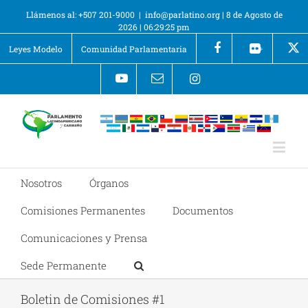
Llámenos al: +507 201-9000
|
info@parlatino.org
|
8 de Agosto de
2026
|
06:29:26 pm
Leyes Modelo
Comunidad Parlamentaria
+
Nosotros
Órganos
Comisiones Permanentes
Documentos
Comunicaciones y Prensa
Sede Permanente
Boletin de Comisiones #1