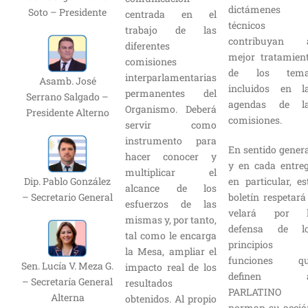
dictámenes
Soto – Presidente
centrada en el
técnicos
trabajo de las
contribuyan 
diferentes
mejor tratamien
comisiones
de los tema
interparlamentarias
Asamb. José
incluidos en l
permanentes del
Serrano Salgado –
agendas de l
Organismo. Deberá
Presidente Alterno
comisiones.
servir como
instrumento para
En sentido genera
hacer conocer y
y en cada entre
multiplicar el
en particular, es
Dip. Pablo González
alcance de los
boletín respetará
– Secretario General
esfuerzos de las
velará por 
mismas y, por tanto,
defensa de l
tal como le encarga
principios 
la Mesa, ampliar el
funciones q
Sen. Lucía V. Meza G.
impacto real de los
definen a
– Secretaría General
resultados
PARLATINO 
Alterna
obtenidos. Al propio
norman su acció