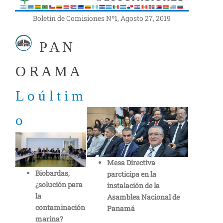
Boletín de Comisiones Nº1, Agosto 27, 2019
P A N
O R A M A
L o ú l t i m
o
Mesa Directiva
Biobardas,
parcticipa en la
¿solución para
instalación de la
la
Asamblea Nacional de
contaminación
Panamá
marina?