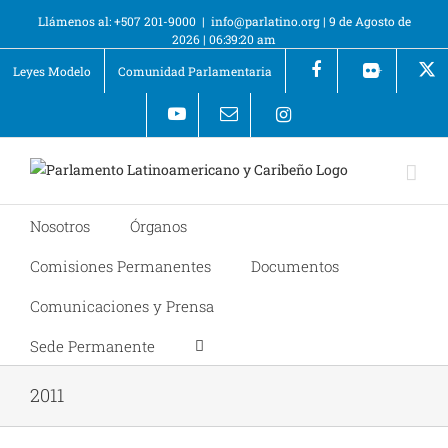
Llámenos al: +507 201-9000
|
info@parlatino.org
|
9 de Agosto de
2026
|
06:39:20 am
Leyes Modelo
Comunidad Parlamentaria
+
Nosotros
Órganos
Comisiones Permanentes
Documentos
Comunicaciones y Prensa
Sede Permanente
2011