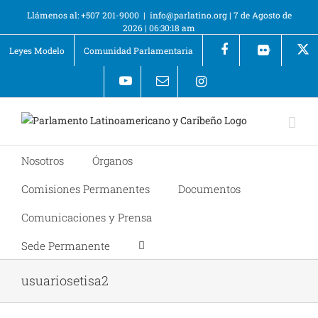
Llámenos al: +507 201-9000
|
info@parlatino.org
|
7 de Agosto de
2026
|
06:30:18 am
Leyes Modelo
Comunidad Parlamentaria
+
Nosotros
Órganos
Comisiones Permanentes
Documentos
Comunicaciones y Prensa
Sede Permanente
usuariosetisa2