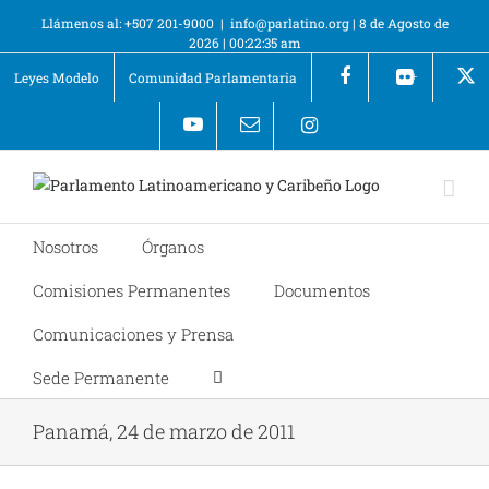
Llámenos al: +507 201-9000
|
info@parlatino.org
|
8 de Agosto de
2026
|
00:22:35 am
Leyes Modelo
Comunidad Parlamentaria
+
Nosotros
Órganos
Comisiones Permanentes
Documentos
Comunicaciones y Prensa
Sede Permanente
Panamá, 24 de marzo de 2011