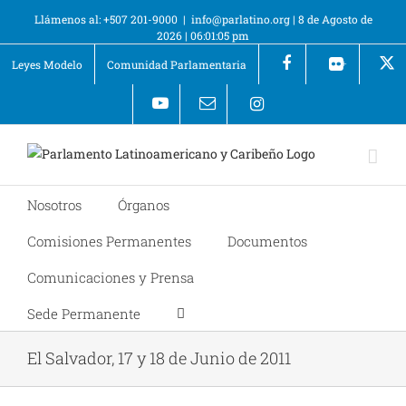
Llámenos al: +507 201-9000
|
info@parlatino.org
|
8 de Agosto de
2026
|
06:01:05 pm
Leyes Modelo
Comunidad Parlamentaria
+
Nosotros
Órganos
Comisiones Permanentes
Documentos
Comunicaciones y Prensa
Sede Permanente
El Salvador, 17 y 18 de Junio de 2011