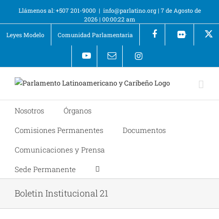
Llámenos al: +507 201-9000
|
info@parlatino.org
|
7 de Agosto de
2026
|
00:00:22 am
Leyes Modelo
Comunidad Parlamentaria
+
Nosotros
Órganos
Comisiones Permanentes
Documentos
Comunicaciones y Prensa
Sede Permanente
Boletin Institucional 21