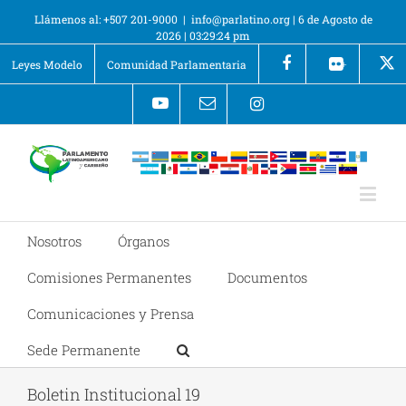
Llámenos al: +507 201-9000
|
info@parlatino.org
|
6 de Agosto de
2026
|
03:29:24 pm
Leyes Modelo
Comunidad Parlamentaria
+
Nosotros
Órganos
Comisiones Permanentes
Documentos
Comunicaciones y Prensa
Sede Permanente
Boletin Institucional 19