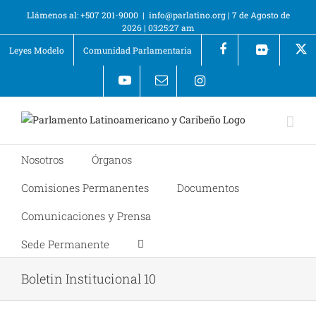
Llámenos al: +507 201-9000
|
info@parlatino.org
|
7 de Agosto de
2026
|
03:25:27 am
Leyes Modelo
Comunidad Parlamentaria
+
Nosotros
Órganos
Comisiones Permanentes
Documentos
Comunicaciones y Prensa
Sede Permanente
Boletin Institucional 10