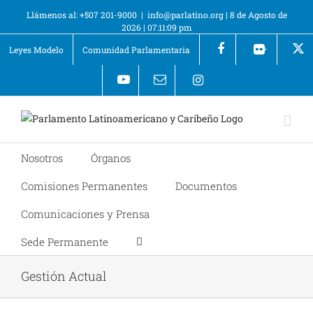
Llámenos al: +507 201-9000
|
info@parlatino.org
|
8 de Agosto de
2026
|
07:11:09 pm
Leyes Modelo
Comunidad Parlamentaria
+
Nosotros
Órganos
Comisiones Permanentes
Documentos
Comunicaciones y Prensa
Sede Permanente
Gestión Actual