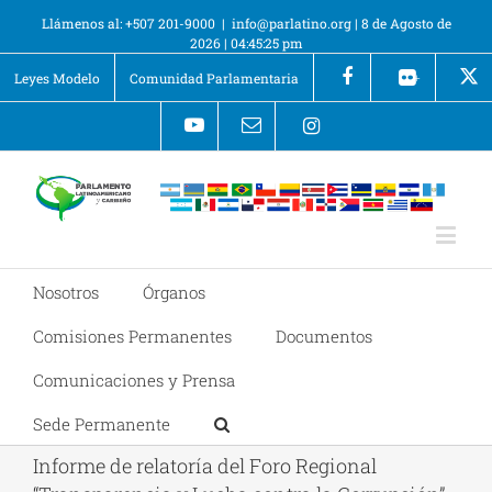
Llámenos al: +507 201-9000
|
info@parlatino.org
|
8 de Agosto de
2026
|
04:45:25 pm
Leyes Modelo
Comunidad Parlamentaria
+
Nosotros
Órganos
Comisiones Permanentes
Documentos
Comunicaciones y Prensa
Sede Permanente
Informe de relatoría del Foro Regional