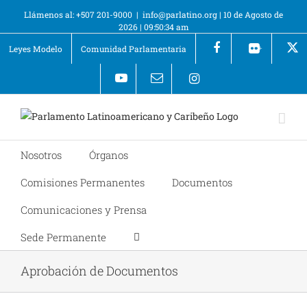
Llámenos al: +507 201-9000
|
info@parlatino.org
|
10 de Agosto de
2026
|
09:50:34 am
Leyes Modelo
Comunidad Parlamentaria
+
Nosotros
Órganos
Comisiones Permanentes
Documentos
Comunicaciones y Prensa
Sede Permanente
Aprobación de Documentos