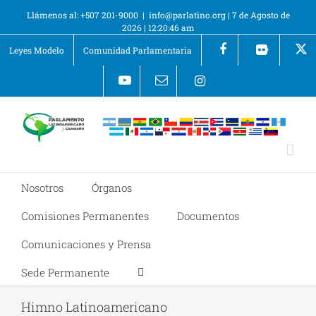
Llámenos al: +507 201-9000
|
info@parlatino.org
|
7 de Agosto de
2026
|
12:20:46 am
Leyes Modelo
Comunidad Parlamentaria
+
Nosotros
Órganos
Comisiones Permanentes
Documentos
Comunicaciones y Prensa
Sede Permanente
Himno Latinoamericano