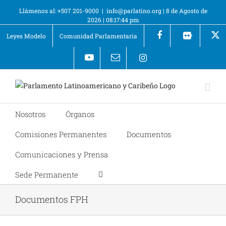
Llámenos al: +507 201-9000
|
info@parlatino.org
|
8 de Agosto de
2026
|
08:17:44 pm
Leyes Modelo
Comunidad Parlamentaria
+
Nosotros
Órganos
Comisiones Permanentes
Documentos
Comunicaciones y Prensa
Sede Permanente
Documentos FPH