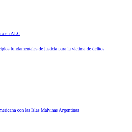
nero en ALC
pios fundamentales de justicia para la victima de delitos
mericana con las Islas Malvinas Argentinas