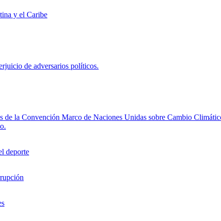
ina y el Caribe
rjuicio de adversarios políticos.
rtes de la Convención Marco de Naciones Unidas sobre Cambio Climátic
o.
el deporte
rrupción
es