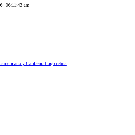
26
|
06:11:44 am