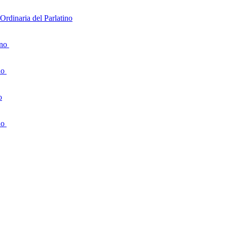
rdinaria del Parlatino
ino
no
o
no