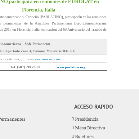
O participará en reuniones de EUROLAT en
Florencia, Italia
Latinoamericano y Caribeño (PARLATINO), participarán en las reuniones
as permanentes de la Asamblea Parlamentaria Euro-Latinoamericana
 2017 en Florencia, Italia, en ocasión del 60 Aniversario del Tratado de
tinoamericano – Sede Permanente
dor. Apartado Zona 4, Panamá Ministerio R.R.E.E.
s de esta lista, por favor
envíenos un e.mail
rmatica Tel: (507) 201-9000
www.parlatino.org
ACCESO RÁPIDO
Permanentes
Presidencia
Mesa Directiva
Boletines