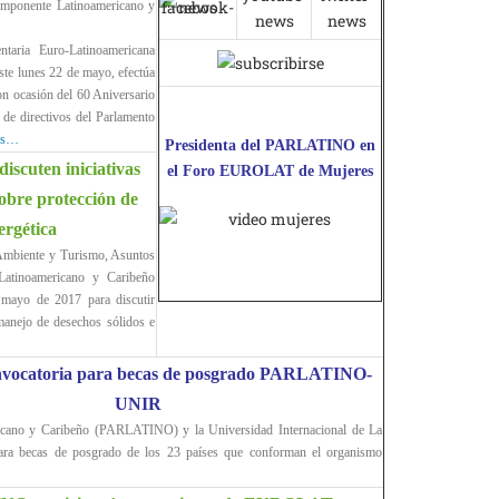
omponente Latinoamericano y
taria Euro-Latinoamericana
ste lunes 22 de mayo, efectúa
n ocasión del 60 Aniversario
 de directivos del Parlamento
ás…
Presidenta del PARLATINO en
iscuten iniciativas
el Foro EUROLAT de Mujeres
sobre protección de
ergética
Ambiente y Turismo, Asuntos
atinoamericano y Caribeño
mayo de 2017 para discutir
 manejo de desechos sólidos e
nvocatoria para becas de posgrado PARLATINO-
UNIR
icano y Caribeño (PARLATINO) y la Universidad Internacional de La
ara becas de posgrado de los 23 países que conforman el organismo