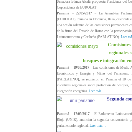
Senadora Blanca Alcalá propuesta Presidenta del C
Copresidenta de EUROLAT
Panamá – 22/05/2017 –
La Asamblea Parlamen
(EUROLAT), reunida en Florencia, Italia, celebrada e
una sesión solemne de las comisiones permanentes co
de la firma del Tratado de Roma con la participación
Latinoamericano y Caribeño (PARLATINO).
Leer m
Comisiones d
regionales 
bosques e integración en
Panamá – 19/05/2017 –
Las comisiones de Medio 
Económicos y Energía y Minas del Parlamento L
(PARLATINO), se reunieron en Panamá el 19 de 
iniciativas regionales sobre protección de bosques,
integración energética.
Leer más…
Segunda co
Panamá – 17/05/2017 –
El Parlamento Latinoamer
Rioja (UNIR), anuncian la segunda convocatoria p
parlamentario regional.
Leer más…