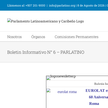
Llámenos al: +507 201-9000
|
info@parlatino.org
|
8 de Agosto de 2026
|
Nosotros
Órganos
Comisiones Permanentes
Boletin Informativo N° 6 – PARLATINO
Boletín I
EUROLAT en 
60 Aniversa
Roma