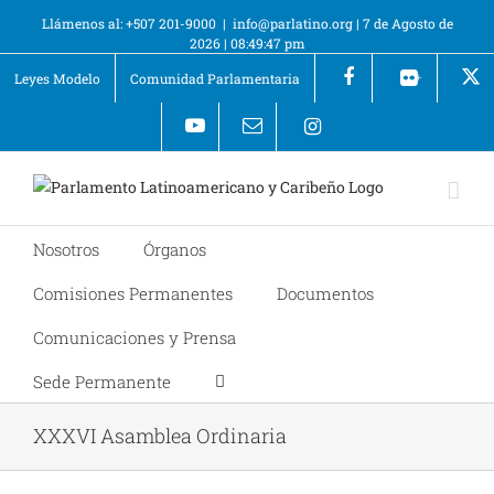
Llámenos al: +507 201-9000
|
info@parlatino.org
|
7 de Agosto de
2026
|
08:49:47 pm
Leyes Modelo
Comunidad Parlamentaria
+
Nosotros
Órganos
Comisiones Permanentes
Documentos
Comunicaciones y Prensa
Sede Permanente
XXXVI Asamblea Ordinaria