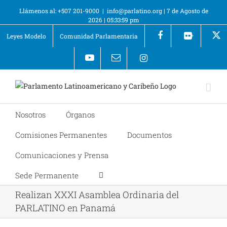
Llámenos al: +507 201-9000
|
info@parlatino.org
|
7 de Agosto de
2026
|
05:33:59 pm
Leyes Modelo
Comunidad Parlamentaria
+
Nosotros
Órganos
Comisiones Permanentes
Documentos
Comunicaciones y Prensa
Sede Permanente
Realizan XXXI Asamblea Ordinaria del
PARLATINO en Panamá