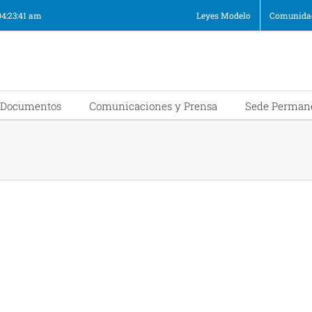
04:23:41 am
Leyes Modelo
Comunidad
Documentos
Comunicaciones y Prensa
Sede Perman
de 2018
 de 2017
e 2017