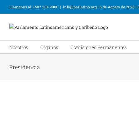
Llámenos al: +507 201-9000
|
info@parlatino.org
|
6 de Agosto de 2026
|
Nosotros
Órganos
Comisiones Permanentes
Presidencia
Ciudad de Panamá, 26 de febrero 
Fotos
Presidencia
Ciudad de Panamá, 15 de diciembre
Fotos
Presidencia
Ciudad de Panamá, 9 de junio d
Fotos
Presidencia