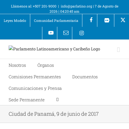
Llámenos al: +507 201-9000
|
info@parlatino.org
|
7 de Agosto de
2026
|
04:20:45 am
Leyes Modelo
Comunidad Parlamentaria
+
Nosotros
Órganos
Comisiones Permanentes
Documentos
Comunicaciones y Prensa
Sede Permanente
Ciudad de Panamá, 9 de junio de 2017