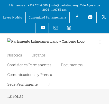
Llámenos al: +507 201-9000
|
info@parlatino.org
|
7 de Agosto de
2026
|
11:07:56 am
Leyes Modelo
Comunidad Parlamentaria
+
Nosotros
Órganos
Comisiones Permanentes
Documentos
Comunicaciones y Prensa
Sede Permanente
EuroLat