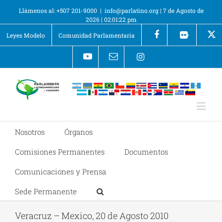
Llámenos al: +507 201-9000
|
info@parlatino.org
|
7 de Agosto de
2026
|
02:01:22 pm
Leyes Modelo
Comunidad Parlamentaria
+
Nosotros
Órganos
Comisiones Permanentes
Documentos
Comunicaciones y Prensa
Sede Permanente
Veracruz – Mexico, 20 de Agosto 2010