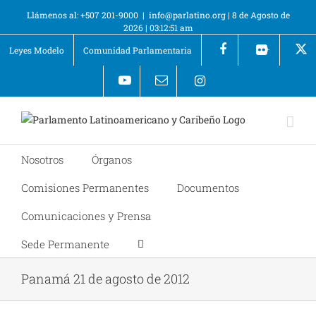
Llámenos al: +507 201-9000
|
info@parlatino.org
|
8 de Agosto de
2026
|
03:12:51 am
Leyes Modelo
Comunidad Parlamentaria
+
Nosotros
Órganos
Comisiones Permanentes
Documentos
Comunicaciones y Prensa
Sede Permanente
Panamá 21 de agosto de 2012