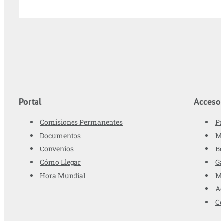
Portal
Acceso
Comisiones Permanentes
P
Documentos
M
Convenios
B
Cómo Llegar
G
Hora Mundial
M
A
C