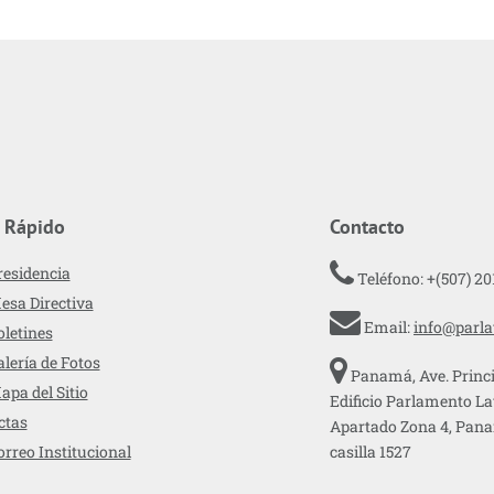
 Rápido
Contacto
residencia
Teléfono: +(507) 2
esa Directiva
Email:
info@parla
oletines
alería de Fotos
Panamá, Ave. Princi
apa del Sitio
Edificio Parlamento L
ctas
Apartado Zona 4, Panam
orreo Institucional
casilla 1527