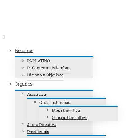
Llámenos al: +507 201-9000
|
info@parlatino.org
|
7 de Agosto de 2026
|
0
Nosotros
PARLATINO
Parlamentos Miembros
Historia y Objetivos
Órganos
Asamblea
Otras Instancias
Mesa Directiva
Consejo Consultivo
Junta Directiva
Presidencia