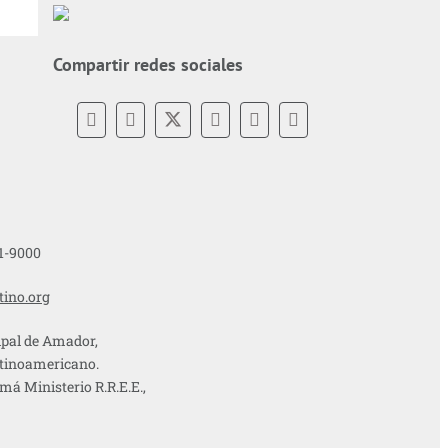
Compartir redes sociales
01-9000
tino.org
pal de Amador,
atinoamericano.
á Ministerio R.R.E.E.,