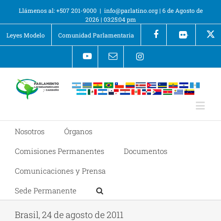
Llámenos al: +507 201-9000
|
info@parlatino.org
|
6 de Agosto de
2026
|
03:25:06 pm
Leyes Modelo
Comunidad Parlamentaria
+
Nosotros
Órganos
Comisiones Permanentes
Documentos
Comunicaciones y Prensa
Sede Permanente
Brasil, 24 de agosto de 2011