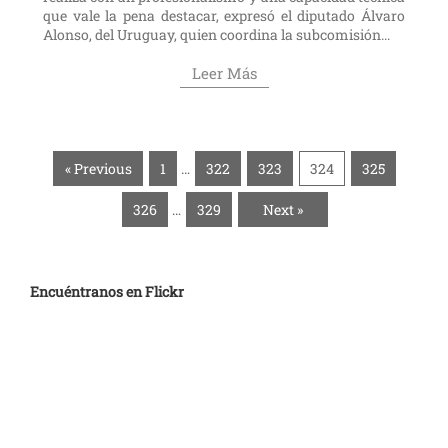
que vale la pena destacar, expresó el diputado Álvaro
Alonso, del Uruguay, quien coordina la subcomisión...
Leer Más
« Previous
1
…
322
323
324
325
326
…
329
Next »
Encuéntranos en Flickr