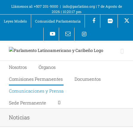
Llámenos al: +507 201-9000
|
info@parlatino.org
|
7 de Agosto de
2026
|
10:20:18 pm
Leyes Modelo
Comunidad Parlamentaria
+
Nosotros
Órganos
Comisiones Permanentes
Documentos
Comunicaciones y Prensa
Sede Permanente
Noticias