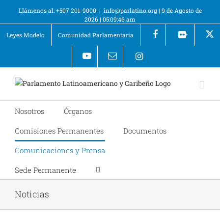
Llámenos al: +507 201-9000
|
info@parlatino.org
|
9 de Agosto de
2026
|
05:09:47 am
Leyes Modelo
Comunidad Parlamentaria
+
Nosotros
Órganos
Comisiones Permanentes
Documentos
Comunicaciones y Prensa
Sede Permanente
Noticias