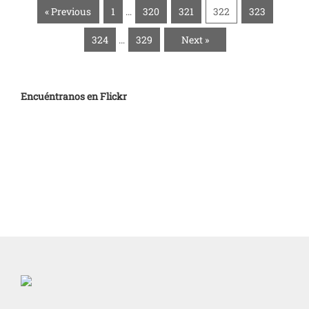
« Previous
1
…
320
321
322
323
324
…
329
Next »
Encuéntranos en Flickr