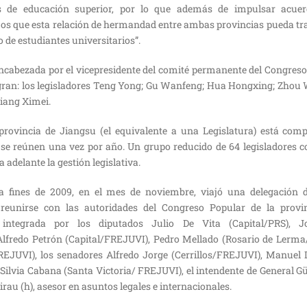
os de educación superior, por lo que además de impulsar acuer
s que esta relación de hermandad entre ambas provincias pueda tra
o de estudiantes universitarios”.
encabezada por el vicepresidente del comité permanente del Congreso
egran: los legisladores Teng Yong; Gu Wanfeng; Hua Hongxing; Zhou W
Jiang Ximei.
provincia de Jiangsu (el equivalente a una Legislatura) está com
se reúnen una vez por año. Un grupo reducido de 64 legisladores c
 adelante la gestión legislativa.
a fines de 2009, en el mes de noviembre, viajó una delegación d
reunirse con las autoridades del Congreso Popular de la provi
 integrada por los diputados Julio De Vita (Capital/PRS), 
Alfredo Petrón (Capital/FREJUVI), Pedro Mellado (Rosario de Lerm
EJUVI), los senadores Alfredo Jorge (Cerrillos/FREJUVI), Manuel 
Silvia Cabana (Santa Victoria/ FREJUVI), el intendente de General G
rau (h), asesor en asuntos legales e internacionales.