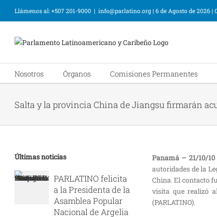
Llámenos al: +507 201-9000
|
info@parlatino.org
|
6 de Agosto de 2026
|
Nosotros
Órganos
Comisiones Permanentes
Salta y la provincia China de Jiangsu firmarán a
Últimas noticias
Panamá – 21/10/10
autoridades de la Le
PARLATINO felicita
China. El contacto 
a la Presidenta de la
visita que realizó 
Asamblea Popular
(PARLATINO).
Nacional de Argelia