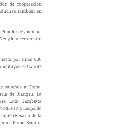
dos de cooperación
ducirse, también, en
 Popular de Jiangsu,
ei y la viceministra
puesta por unos 800
onstituyen el Comité
e salteños a China,
ncia de Jiangsu. La
José Luis Gambetta
a/FREJUVI), Leopoldo
Luque (Rosario de la
üemes Daniel Segura,