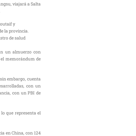
ngsu, viajará a Salta
.
outaif y
e la provincia.
stro de salud
drán un almuerzo con
rán el memorándum de
, sin embargo, cuenta
sarrolladas, con un
ancia, con un PBI de
 lo que representa el
cia en China, con 124