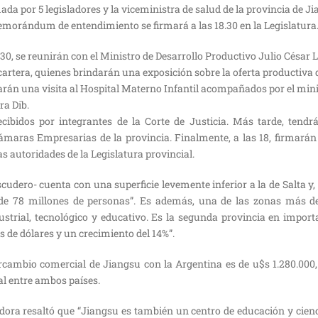
da por 5 legisladores y la viceministra de salud de la provincia de Jia
morándum de entendimiento se firmará a las 18.30 en la Legislatura
.30, se reunirán con el Ministro de Desarrollo Productivo Julio César L
cartera, quienes brindarán una exposición sobre la oferta productiva d
izarán una visita al Hospital Materno Infantil acompañados por el mini
ra Dib.
ecibidos por integrantes de la Corte de Justicia. Más tarde, ten
ámaras Empresarias de la provincia. Finalmente, a las 18, firma
s autoridades de la Legislatura provincial.
cudero- cuenta con una superficie levemente inferior a la de Salta y
de 78 millones de personas”. Es además, una de las zonas más de
ustrial, tecnológico y educativo. Es la segunda provincia en import
 de dólares y un crecimiento del 14%”.
rcambio comercial de Jiangsu con la Argentina es de u$s 1.280.000,
al entre ambos países.
dora resaltó que “Jiangsu es también un centro de educación y cien