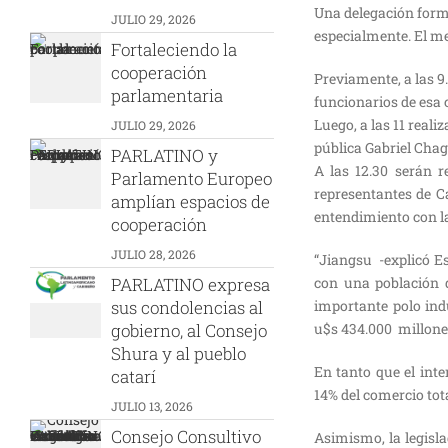
Una delegación forma
JULIO 29, 2026
especialmente. El me
Fortaleciendo la
cooperación
Previamente, a las 9
parlamentaria
funcionarios de esa 
Luego, a las 11 real
JULIO 29, 2026
pública Gabriel Chag
PARLATINO y
A las 12.30 serán r
Parlamento Europeo
representantes de C
amplían espacios de
entendimiento con la
cooperación
JULIO 28, 2026
“Jiangsu -explicó Es
PARLATINO expresa
con una población 
sus condolencias al
importante polo ind
gobierno, al Consejo
u$s 434.000 millones
Shura y al pueblo
En tanto que el inte
catarí
14% del comercio tot
JULIO 13, 2026
Consejo Consultivo
Asimismo, la legisla