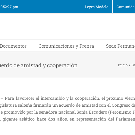
03:52:27 pm
Leyes Modelo
Comunidad
Documentos
Comunicaciones y Prensa
Sede Perman
cuerdo de amistad y cooperación
Inicio
/
Sa
– Para favorecer el intercambio y la cooperación, el próximo viern
gislatura salteña firmarán un acuerdo de amistad con el Congreso d
fue promovido por la senadora nacional Sonia Escudero (Peronismo Fe
al gigante asiático hace dos años, en representación del Parlam