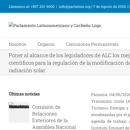
Llámenos al: +507 201-9000
|
info@parlatino.org
|
7 de Agosto de 2026
|
Nosotros
Órganos
Comisiones Permanentes
Poner al alcance de los legisladores de ALC los me
científicos para la regulación de la modificación de
radiación solar
Últimas noticias
Panamá, 04/06/2026 
Transición Justa (
Comisión de
Turismo; Energía y 
Relaciones
encabezadas por el p
Exteriores de la
agenda de trabajo 
Asamblea Nacional
Instituto Emmett de 