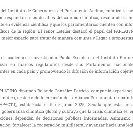
, del Instituto de Gobernanza del Parlamento Andino, enfatizó la n
que respondan a los desafíos del cambio climático, resaltando la i
nte en evidencia científica y que los parlamentarios cuenten con in
ficos de la región. El señor Letelier destacó el papel del PARLATI
 mejor espacio para tratar de manera conjunta y llegar a propuesta
 el académico e investigador Pablo Escudero, del Instituto Emmet
nzar en marcos regulatorios desde sus Parlamentos nacionales
ntes en cada país y promoviendo la difusión de información objetiva
ARLATINO, diputado Rolando González Patricio, compartió experienc
limática, destacando la creación de la Alianza Parlamentaria para l
APACTJ), establecida el 5 de junio 2025. Señaló que esta inici
a gobernanza climática global y subrayó que la crisis climática es, e
luciones dependen de decisiones públicas informadas. Asimismo
ación, fortalecer la cooperación multilateral y avanzar hacia una legi