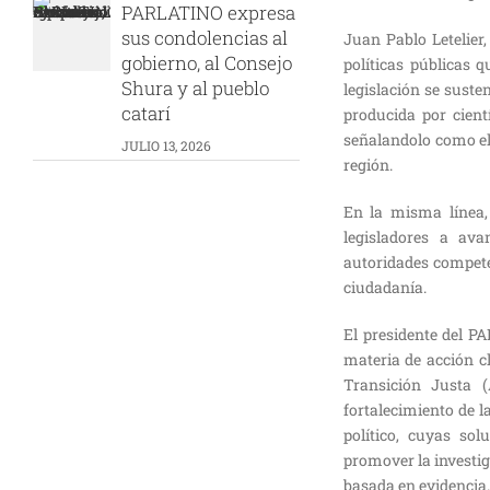
PARLATINO expresa
sus condolencias al
Juan Pablo Letelier
gobierno, al Consejo
políticas públicas 
Shura y al pueblo
legislación se suste
catarí
producida por cientí
señalandolo como el
JULIO 13, 2026
región.
En la misma línea,
legisladores a ava
autoridades compete
ciudadanía.
El presidente del P
materia de acción c
Transición Justa (
fortalecimiento de l
político, cuyas so
promover la investig
basada en evidencia.