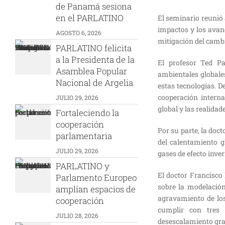
de Panamá sesiona
en el PARLATINO
El seminario reunió 
impactos y los avanc
AGOSTO 6, 2026
mitigación del cambi
PARLATINO felicita
a la Presidenta de la
El profesor Ted Pa
Asamblea Popular
ambientales globale
Nacional de Argelia
estas tecnologías. D
cooperación interna
JULIO 29, 2026
global y las realidad
Fortaleciendo la
cooperación
Por su parte, la doc
parlamentaria
del calentamiento g
JULIO 29, 2026
gases de efecto inve
PARLATINO y
El doctor Francisco
Parlamento Europeo
sobre la modelació
amplían espacios de
agravamiento de los
cooperación
cumplir con tres 
JULIO 28, 2026
desescalamiento gra