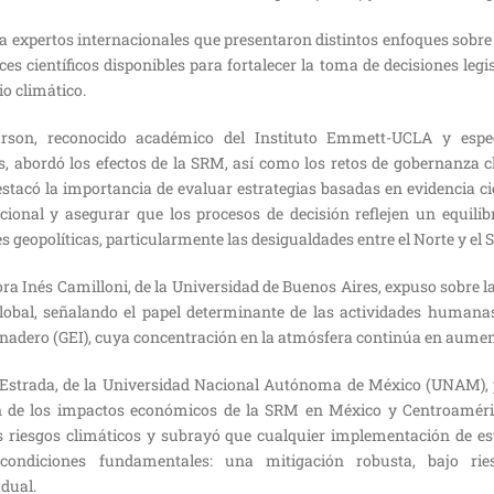
a expertos internacionales que presentaron distintos enfoques sobre
es científicos disponibles para fortalecer la toma de decisiones legis
o climático.
rson, reconocido académico del Instituto Emmett-UCLA y especi
s, abordó los efectos de la SRM, así como los retos de gobernanza c
estacó la importancia de evaluar estrategias basadas en evidencia ci
cional y asegurar que los procesos de decisión reflejen un equilibr
es geopolíticas, particularmente las desigualdades entre el Norte y el S
tora Inés Camilloni, de la Universidad de Buenos Aires, expuso sobre l
lobal, señalando el papel determinante de las actividades humana
rnadero (GEI), cuya concentración en la atmósfera continúa en aumen
 Estrada, de la Universidad Nacional Autónoma de México (UNAM), 
n de los impactos económicos de la SRM en México y Centroamérica
 riesgos climáticos y subrayó que cualquier implementación de es
condiciones fundamentales: una mitigación robusta, bajo ri
dual.