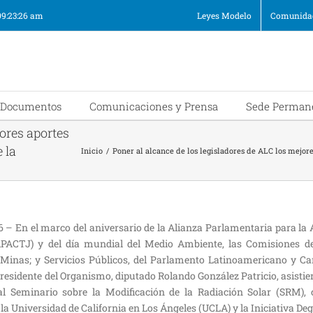
09:23:26 am
Leyes Modelo
Comunidad
Documentos
Comunicaciones y Prensa
Sede Perman
jores aportes
 la
Inicio
/
Poner al alcance de los legisladores de ALC los mejore
– En el marco del aniversario de la Alianza Parlamentaria para la A
APACTJ) y del día mundial del Medio Ambiente, las Comisiones 
Minas; y Servicios Públicos, del Parlamento Latinoamericano y C
residente del Organismo, diputado Rolando González Patricio, asisti
al Seminario sobre la Modificación de la Radiación Solar (SRM), 
la Universidad de California en Los Ángeles (UCLA) y la Iniciativa Deg