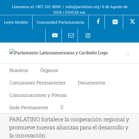
Llámenos al: +507 201-9000
|
info@parlatino.org
|
6 de Agosto de
2026
|
03:00:26 am
Leyes Modelo
Comunidad Parlamentaria
+
Nosotros
Órganos
Comisiones Permanentes
Documentos
Comunicaciones y Prensa
Sede Permanente
PARLATINO fortalece la cooperación regional y
promueve nuevas alianzas para el desarrollo y
la innovación.