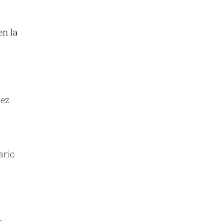
n la
uez
ario