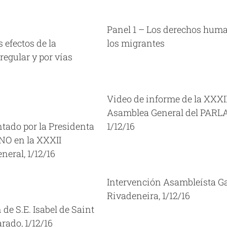
 – Los derechos humanos de
los migrantes
ea Ordinaria XXXIII Panamá,
Panel 1 – Los derechos hum
09/06/17
Videos
 efectos de la
los migrantes
regular y por vías
o de informe de la XXXII
ea General del PARLATINO,
1/12/16
Video de informe de la XXXI
ea Ordinaria XXXII Panamá,
02/12/16
Videos
Asamblea General del PARL
tado por la Presidenta
1/12/16
NO en la XXXII
eral, 1/12/16
nción Asambleísta Gabriela
Rivadeneira, 1/12/16
ea Ordinaria XXXII Panamá,
Intervención Asambleísta Ga
02/12/16
Videos
Rivadeneira, 1/12/16
 de S.E. Isabel de Saint
rado, 1/12/16
dos por parte de Jefes de