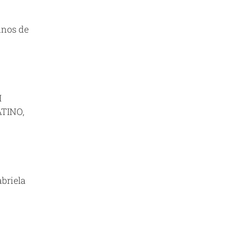
anos de
I
ATINO,
briela