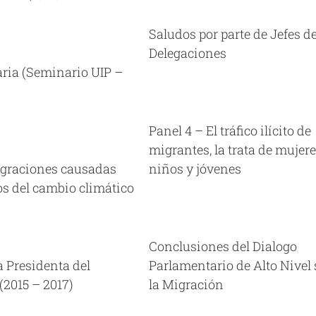
Delegaciones
ea Ordinaria XXXII Panamá,
Saludos por parte de Jefes d
02/12/16
Videos
Delegaciones
aria (Seminario UIP –
l 4 – El tráfico ilícito de
)
s, la trata de mujeres, niños
y jóvenes
Panel 4 – El tráfico ilícito de
ea Ordinaria XXXIII Panamá,
09/06/17
Videos
migrantes, la trata de mujere
igraciones causadas
niños y jóvenes
tos del cambio climático
nclusiones del Dialogo
tario de Alto Nivel sobre la
Migración
Conclusiones del Dialogo
ea Ordinaria XXXIII Panamá,
09/06/17
Videos
a Presidenta del
Parlamentario de Alto Nivel 
2015 – 2017)
la Migración