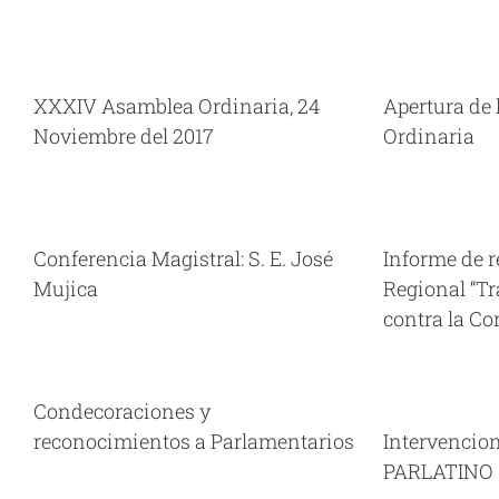
Apertura de la XXXIV Asamblea
Apertur
Ordinaria
parte del
Asamblea Ordinaria XXXIV Panamá,
Asambl
XXXIV Asamblea Ordinaria, 24
Apertura de
24/11/17
Videos
Noviembre del 2017
Ordinaria
Informe de relatoría del Foro
Regional “Transparencia y Lucha
contra la Corrupción”
Apr
Conferencia Magistral: S. E. José
Informe de r
Asamblea Ordinaria XXXIV Panamá,
Asambl
24/11/17
Videos
Mujica
Regional “T
contra la Co
s
Ceremon
Intervenciones en la XXXIII AG del
Asambl
Condecoraciones y
PARLATINO
Asamblea Ordinaria XXXIII Panamá,
reconocimientos a Parlamentarios
Intervencion
09/06/17
Videos
PARLATINO