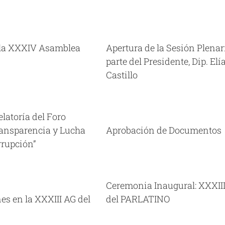
a de la Sesión Plenaria por
 Presidente, Dip. Elías Castillo
ea Ordinaria XXXIV Panamá,
 la XXXIV Asamblea
Apertura de la Sesión Plenar
24/11/17
Videos
parte del Presidente, Dip. Elí
Castillo
obación de Documentos
elatoría del Foro
ea Ordinaria XXXIV Panamá,
ransparencia y Lucha
Aprobación de Documentos
24/11/17
Videos
rrupción”
ia Inaugural: XXXIII AG del
PARLATINO
ea Ordinaria XXXIII Panamá,
Ceremonia Inaugural: XXXII
09/06/17
Videos
es en la XXXIII AG del
del PARLATINO