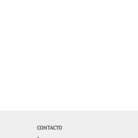
nto
5 y 16
CONTACTO