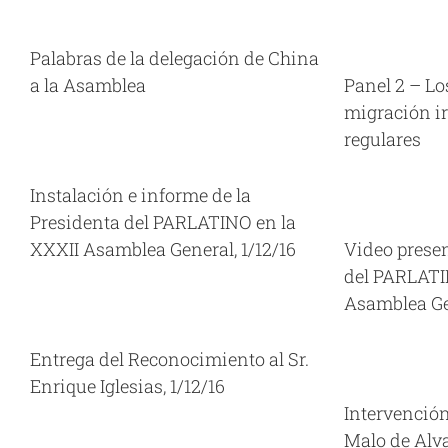
Panel 1
Panel 2 – Los efectos de la migración
Asambl
Palabras de la delegación de China
irregular y por vías regulares
Asamblea Ordinaria XXXIII Panamá,
a la Asamblea
Panel 2 – Los
09/06/17
Videos
migración ir
a
Vide
regulares
a
Asambl
Video presentado por la Presidenta
Instalación e informe de la
Asambl
del PARLATINO en la XXXII Asamblea
Presidenta del PARLATINO en la
General, 1/12/16
XXXII Asamblea General, 1/12/16
Video presen
Asamblea Ordinaria XXXII Panamá,
02/12/16
Videos
del PARLATI
Asamblea Gen
Interve
Asambl
Entrega del Reconocimiento al Sr.
Intervención de S.E. Isabel de Saint
Enrique Iglesias, 1/12/16
Malo de Alvarado, 1/12/16
Asamblea Ordinaria XXXII Panamá,
Intervención
02/12/16
Videos
Malo de Alva
Salu