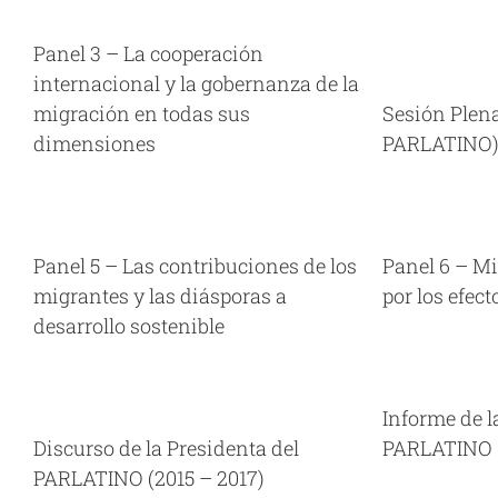
s
Asambl
Panel 3 – La cooperación
Sesión Plenaria (Seminario UIP –
internacional y la gobernanza de la
PARLATINO)
Asamblea Ordinaria XXXII Panamá,
migración en todas sus
Sesión Plen
02/12/16
Videos
Pane
dimensiones
PARLATINO
migrante
Panel 6 – Migraciones causadas por
Asambl
los efectos del cambio climático
Asamblea Ordinaria XXXIII Panamá,
Panel 5 – Las contribuciones de los
Panel 6 – M
09/06/17
Videos
migrantes y las diásporas a
por los efec
Co
desarrollo sostenible
Parlamen
Informe de la Presidenta del
PARLATINO (2015 – 2017)
Asambl
Asamblea Ordinaria XXXIII Panamá,
Informe de l
09/06/17
Videos
Discurso de la Presidenta del
PARLATINO (
PARLATINO (2015 – 2017)