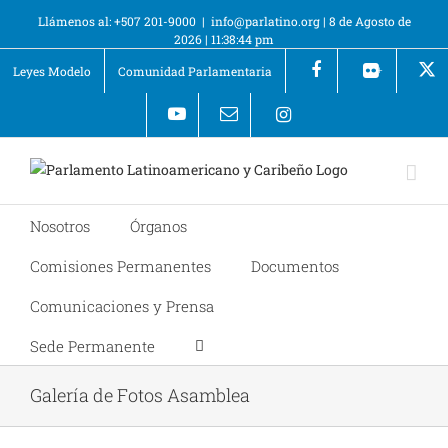
Llámenos al: +507 201-9000
|
info@parlatino.org
|
8 de Agosto de
2026
|
11:38:44 pm
Leyes Modelo
Comunidad Parlamentaria
+
Nosotros
Órganos
Comisiones Permanentes
Documentos
Comunicaciones y Prensa
Sede Permanente
Galería de Fotos Asamblea