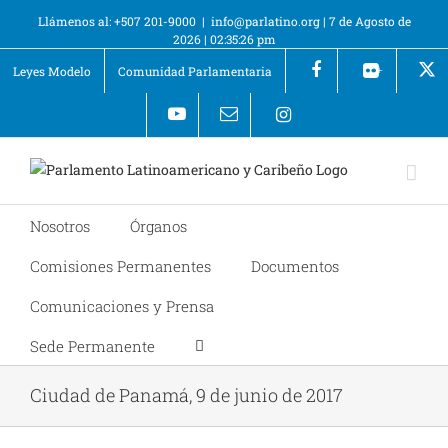
Llámenos al: +507 201-9000
|
info@parlatino.org
|
7 de Agosto de
2026
|
02:35:26 pm
Leyes Modelo
Comunidad Parlamentaria
+
Nosotros
Órganos
Comisiones Permanentes
Documentos
Comunicaciones y Prensa
Sede Permanente
Ciudad de Panamá, 9 de junio de 2017