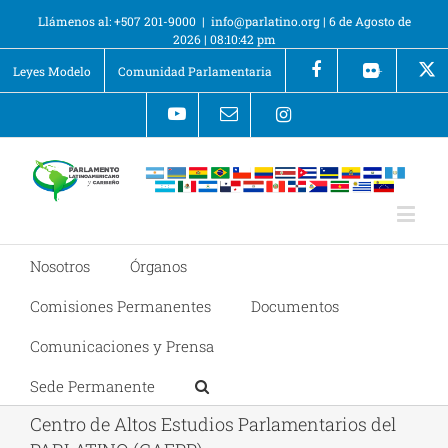
Llámenos al: +507 201-9000
|
info@parlatino.org
|
6 de Agosto de
2026
|
08:10:42 pm
Leyes Modelo
Comunidad Parlamentaria
+
Nosotros
Órganos
Comisiones Permanentes
Documentos
Comunicaciones y Prensa
Sede Permanente
Centro de Altos Estudios Parlamentarios del