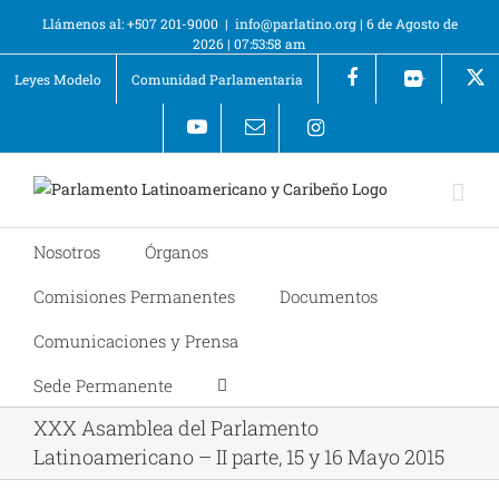
Llámenos al: +507 201-9000
|
info@parlatino.org
|
6 de Agosto de
2026
|
07:53:58 am
Leyes Modelo
Comunidad Parlamentaria
+
Nosotros
Órganos
Comisiones Permanentes
Documentos
Comunicaciones y Prensa
Sede Permanente
XXX Asamblea del Parlamento
Latinoamericano – II parte, 15 y 16 Mayo 2015