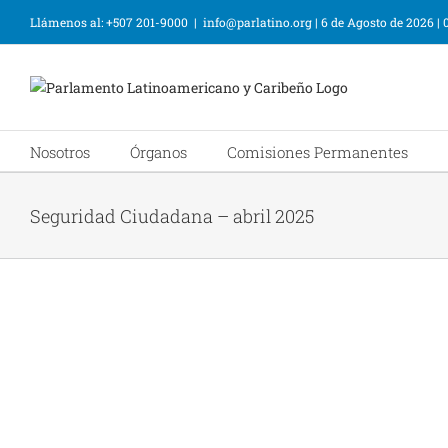
Llámenos al: +507 201-9000
|
info@parlatino.org
|
6 de Agosto de 2026
|
Nosotros
Órganos
Comisiones Permanentes
Seguridad Ciudadana – abril 2025