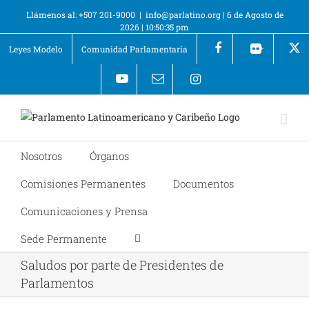
Llámenos al: +507 201-9000
|
info@parlatino.org
|
6 de Agosto de
2026
|
10:50:35 pm
Leyes Modelo
Comunidad Parlamentaria
+
Nosotros
Órganos
Comisiones Permanentes
Documentos
Comunicaciones y Prensa
Sede Permanente
Saludos por parte de Presidentes de
Parlamentos