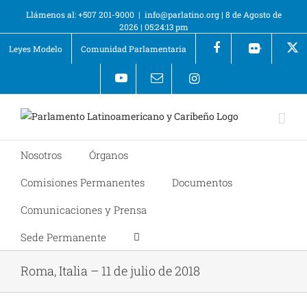
Llámenos al: +507 201-9000
|
info@parlatino.org
|
8 de Agosto de
2026
|
05:24:13 pm
Leyes Modelo
Comunidad Parlamentaria
+
Nosotros
Órganos
Comisiones Permanentes
Documentos
Comunicaciones y Prensa
Sede Permanente
Roma, Italia – 11 de julio de 2018