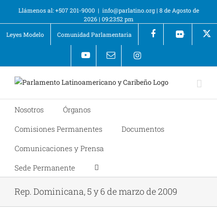
Llámenos al: +507 201-9000
|
info@parlatino.org
|
8 de Agosto de
2026
|
09:23:52 pm
Leyes Modelo
Comunidad Parlamentaria
+
Nosotros
Órganos
Comisiones Permanentes
Documentos
Comunicaciones y Prensa
Sede Permanente
Rep. Dominicana, 5 y 6 de marzo de 2009