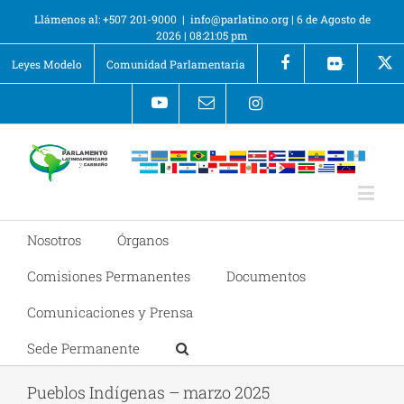
Llámenos al: +507 201-9000
|
info@parlatino.org
|
6 de Agosto de
2026
|
08:21:08 pm
Leyes Modelo
Comunidad Parlamentaria
+
Nosotros
Órganos
Comisiones Permanentes
Documentos
Comunicaciones y Prensa
Sede Permanente
Pueblos Indígenas – marzo 2025